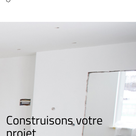
Construisons votre
p
r
o
j
e
t