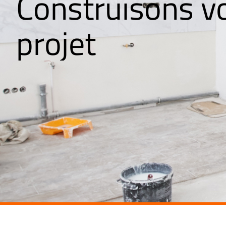
Construisons v
e
r
ê
v