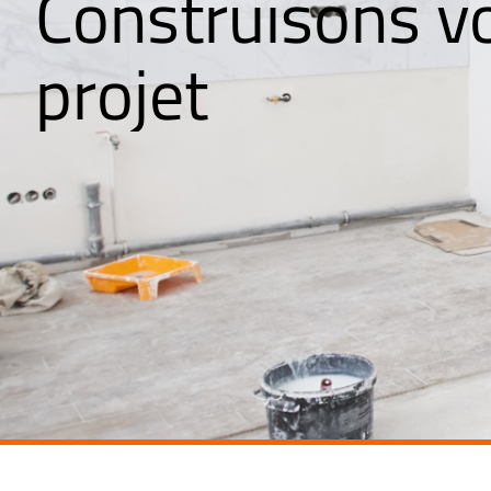
Construisons v
e
v
ê
r