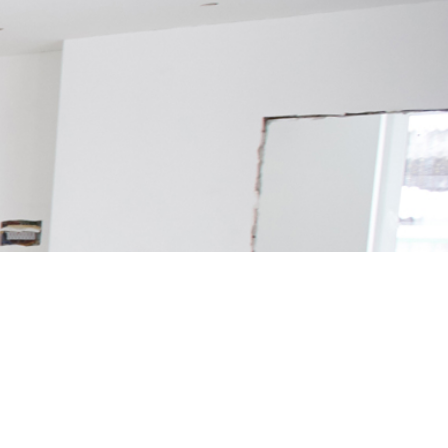
Construisons votre
p
r
o
j
e
t